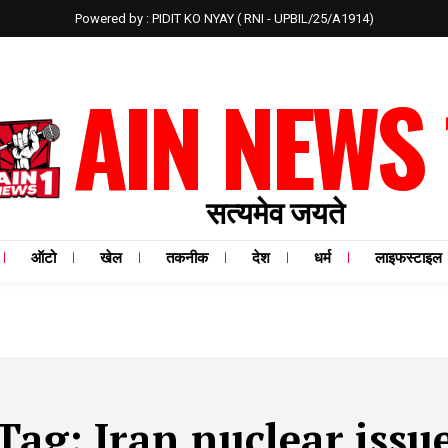
Powered by : PIDIT KO NYAY ( RNI - UPBIL/25/A1914)
AIN NEWS 
सत्यमेव जयते
ऑटो
खेल
तकनीक
देश
धर्म
लाइफस्टाइल
Tag:
Iran nuclear issu