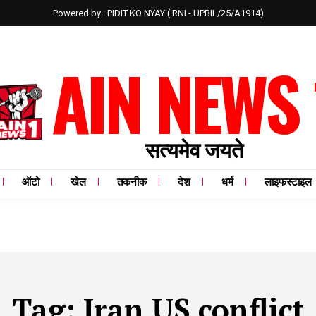
Powered by : PIDIT KO NYAY ( RNI - UPBIL/25/A1914)
AIN NEWS 
सत्यमेव जयते
ऑटो
खेल
तकनीक
देश
धर्म
लाइफस्टाइल
Tag:
Iran US conflict