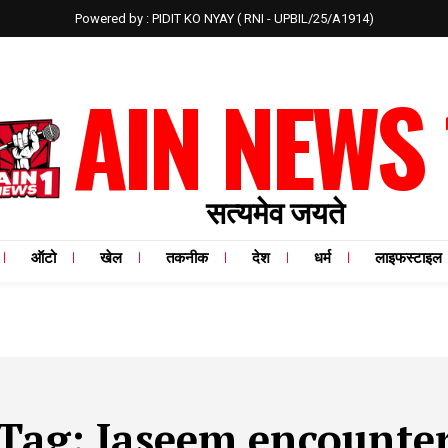
Powered by : PIDIT KO NYAY ( RNI - UPBIL/25/A1914)
AIN NEWS 
सत्यमेव जयते
ऑटो
खेल
तकनीक
देश
धर्म
लाइफस्टाइल
Tag:
Jaseem encounte