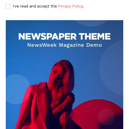
I've read and accept the
Privacy Policy
.
DOWNLOAD NOW
AIN NEWS 1
Contact Us
About Us
Privacy Policy
Terms of Use Agreement
Facebook
X
WhatsApp
Share