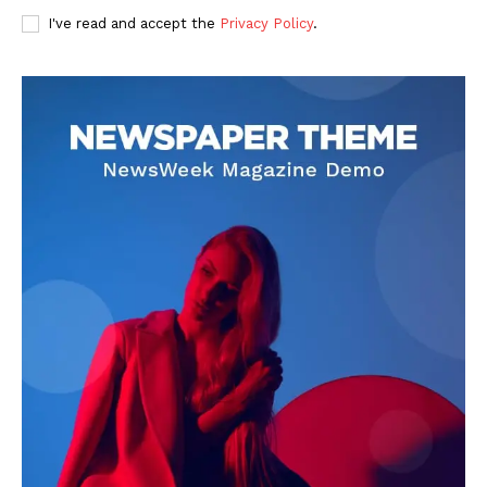
I've read and accept the
Privacy Policy
.
DOWNLOAD NOW
AIN NEWS 1
Contact Us
About Us
Privacy Policy
Terms of Use Agreement
Facebook
X
WhatsApp
Share