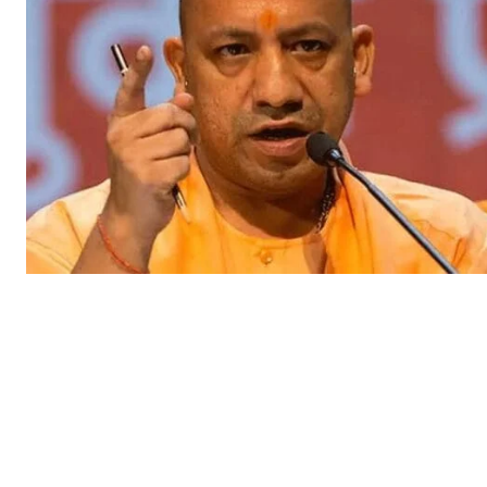
Facebook
X
Whats
Sha
Read Lates
AIN NEWS