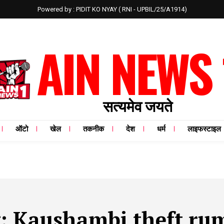
Powered by : PIDIT KO NYAY ( RNI - UPBIL/25/A1914)
AIN NEWS 
सत्यमेव जयते
ऑटो
खेल
तकनीक
देश
धर्म
लाइफस्टाइल
g:
Kaushambi theft ru