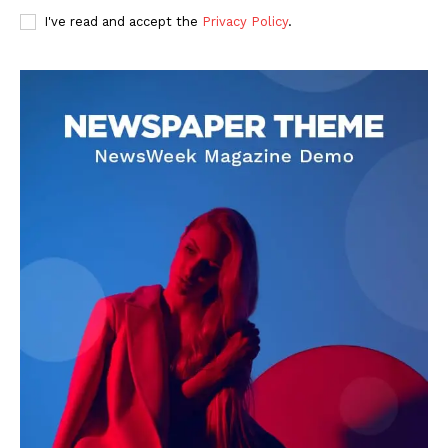
I've read and accept the
Privacy Policy
.
DOWNLOAD NOW
AIN NEWS 1
Contact Us
About Us
Privacy Policy
Terms of Use Agreement
Facebook
X
WhatsApp
Share