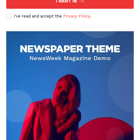
I WANT IN
I've read and accept the
Privacy Policy
.
DOWNLOAD NOW
AIN NEWS 1
Contact Us
About Us
Privacy Policy
Terms of Use Agreement
Facebook
X
WhatsApp
Share