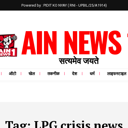
Powered by : PIDIT KO NYAY ( RNI - UPBIL/25/A1914)
AIN NEWS 
सत्यमेव जयते
ऑटो
खेल
तकनीक
देश
धर्म
लाइफस्टाइल
Tag:
LPG crisis news