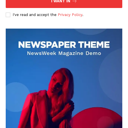
I WANT IN
I've read and accept the
Privacy Policy
.
DOWNLOAD NOW
AIN NEWS 1
Contact Us
About Us
Privacy Policy
Terms of Use Agreement
Facebook
X
WhatsApp
Share