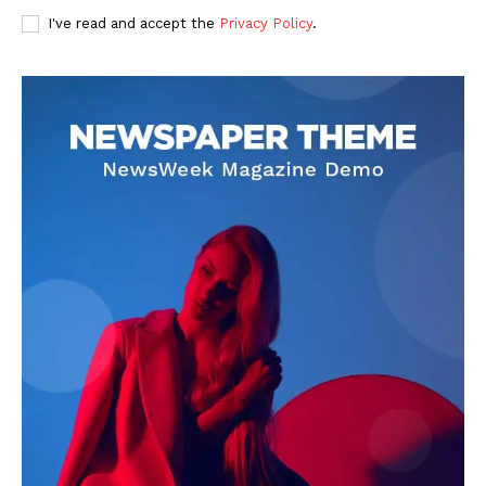
I've read and accept the
Privacy Policy
.
DOWNLOAD NOW
AIN NEWS 1
Contact Us
About Us
Privacy Policy
Terms of Use Agreement
Facebook
X
WhatsApp
Share