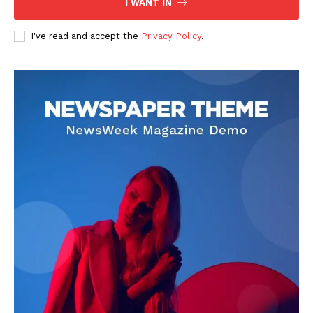
I WANT IN
I've read and accept the
Privacy Policy
.
DOWNLOAD NOW
AIN NEWS 1
Contact Us
About Us
Privacy Policy
Terms of Use Agreement
Facebook
X
WhatsApp
Share