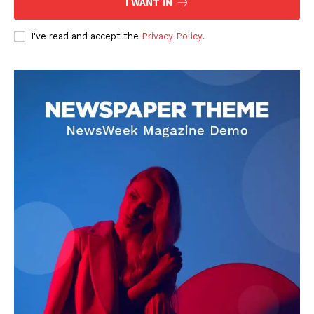
I WANT IN
I've read and accept the
Privacy Policy
.
DOWNLOAD NOW
AIN NEWS 1
Contact Us
About Us
Privacy Policy
Terms of Use Agreement
Facebook
X
WhatsApp
Share