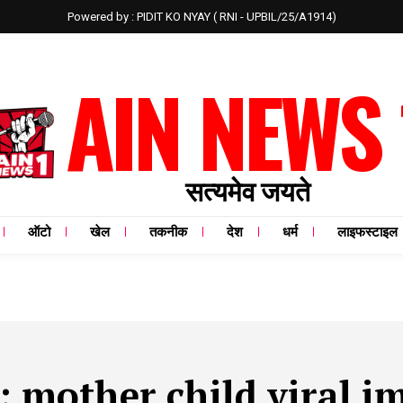
Powered by : PIDIT KO NYAY ( RNI - UPBIL/25/A1914)
AIN NEWS 
सत्यमेव जयते
ऑटो
खेल
तकनीक
देश
धर्म
लाइफस्टाइल
:
mother child viral i