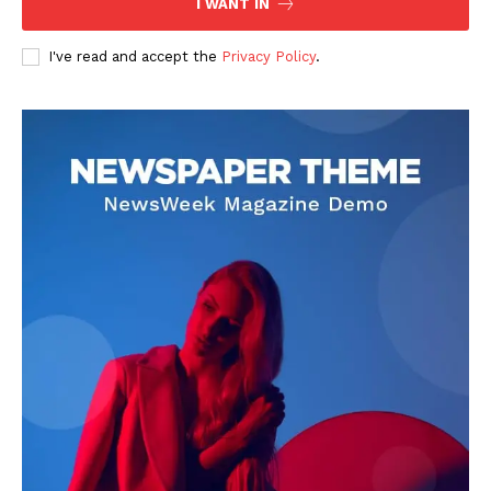
I WANT IN
I've read and accept the
Privacy Policy
.
DOWNLOAD NOW
AIN NEWS 1
Contact Us
About Us
Privacy Policy
Terms of Use Agreement
Facebook
X
WhatsApp
Share