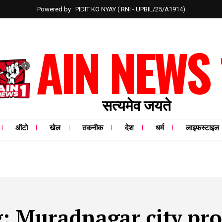
Powered by : PIDIT KO NYAY ( RNI - UPBIL/25/A1914)
AIN NEWS 
सत्यमेव जयते
ऑटो
खेल
तकनीक
देश
धर्म
लाइफस्टाइल
g:
Muradnagar city pro