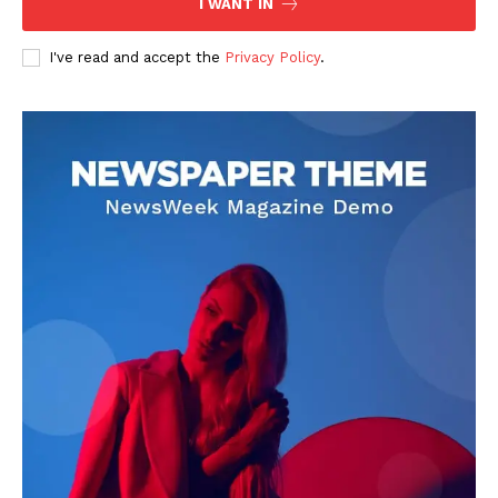
I WANT IN
I've read and accept the
Privacy Policy
.
DOWNLOAD NOW
AIN NEWS 1
Contact Us
About Us
Privacy Policy
Terms of Use Agreement
Facebook
X
WhatsApp
Share