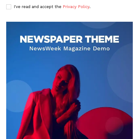
I've read and accept the
Privacy Policy
.
DOWNLOAD NOW
AIN NEWS 1
Contact Us
About Us
Privacy Policy
Terms of Use Agreement
Facebook
X
WhatsApp
Share