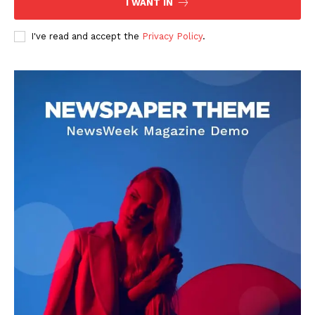
I WANT IN
I've read and accept the
Privacy Policy
.
DOWNLOAD NOW
AIN NEWS 1
Contact Us
About Us
Privacy Policy
Terms of Use Agreement
Facebook
X
WhatsApp
Share