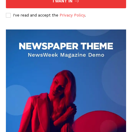
I WANT IN
I've read and accept the
Privacy Policy
.
DOWNLOAD NOW
AIN NEWS 1
Contact Us
About Us
Privacy Policy
Terms of Use Agreement
Facebook
X
WhatsApp
Share