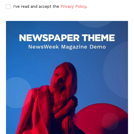
I've read and accept the
Privacy Policy
.
DOWNLOAD NOW
AIN NEWS 1
Contact Us
About Us
Privacy Policy
Terms of Use Agreement
Facebook
X
WhatsApp
Share