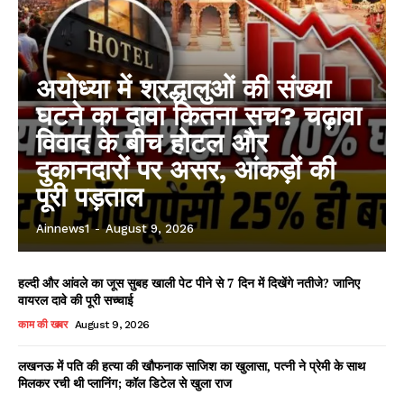
अयोध्या में श्रद्धालुओं की संख्या
घटने का दावा कितना सच? चढ़ावा
विवाद के बीच होटल और
दुकानदारों पर असर, आंकड़ों की
पूरी पड़ताल
Ainnews1
-
August 9, 2026
हल्दी और आंवले का जूस सुबह खाली पेट पीने से 7 दिन में दिखेंगे नतीजे? जानिए
वायरल दावे की पूरी सच्चाई
काम की खबर
August 9, 2026
लखनऊ में पति की हत्या की खौफनाक साजिश का खुलासा, पत्नी ने प्रेमी के साथ
मिलकर रची थी प्लानिंग; कॉल डिटेल से खुला राज