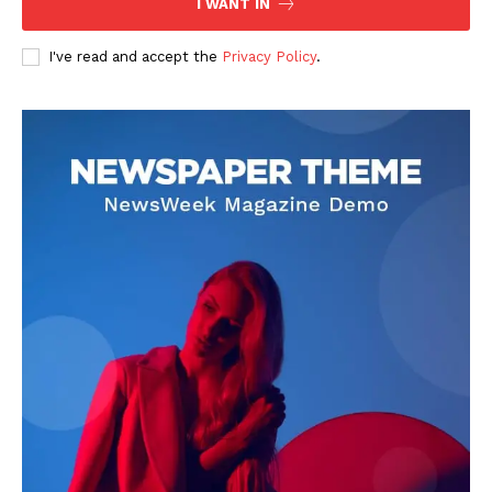
I WANT IN
I've read and accept the
Privacy Policy
.
DOWNLOAD NOW
AIN NEWS 1
Contact Us
About Us
Privacy Policy
Terms of Use Agreement