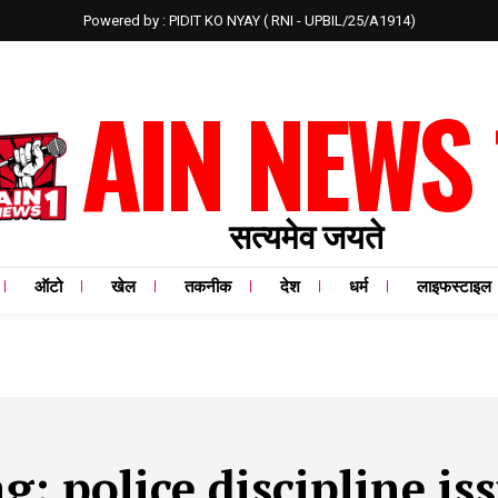
Powered by : PIDIT KO NYAY ( RNI - UPBIL/25/A1914)
AIN NEWS 
सत्यमेव जयते
ऑटो
खेल
तकनीक
देश
धर्म
लाइफस्टाइल
ag:
police discipline is