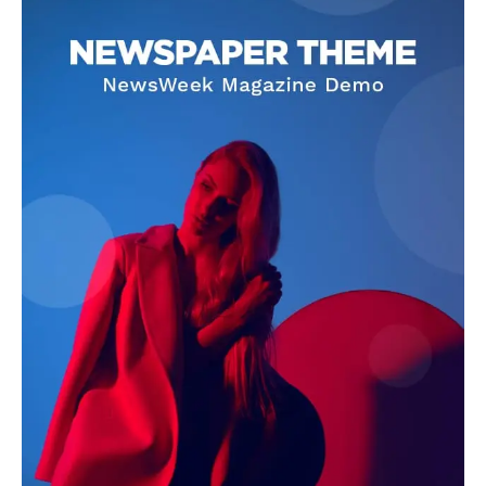
Contact Us
About Us
Privacy Policy
Terms of Use Agreement
Facebook
X
WhatsApp
Share