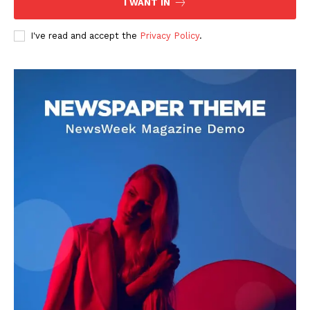
I WANT IN
I've read and accept the
Privacy Policy
.
DOWNLOAD NOW
AIN NEWS 1
Contact Us
About Us
Privacy Policy
Terms of Use Agreement
Facebook
X
WhatsApp
Share