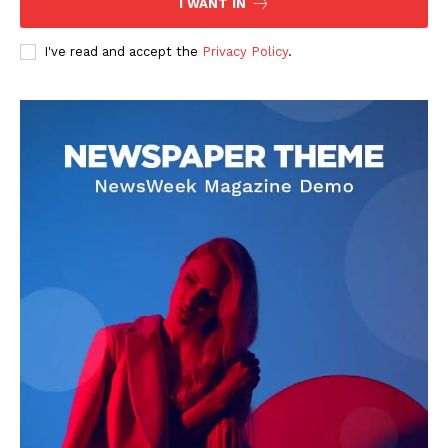
I WANT IN
I've read and accept the
Privacy Policy
.
DOWNLOAD NOW
AIN NEWS 1
Contact Us
About Us
Privacy Policy
Terms of Use Agreement
Facebook
X
WhatsApp
Share