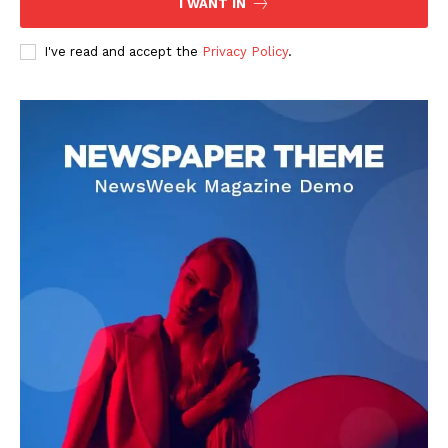
I WANT IN
I've read and accept the
Privacy Policy
.
DOWNLOAD NOW
AIN NEWS 1
Contact Us
About Us
Privacy Policy
Terms of Use Agreement
Facebook
X
WhatsApp
Share