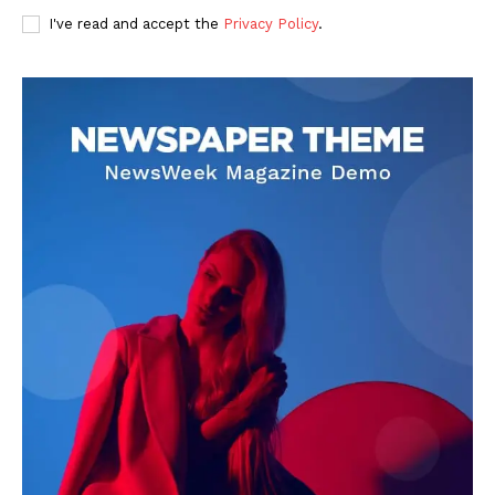
I've read and accept the
Privacy Policy
.
DOWNLOAD NOW
AIN NEWS 1
Contact Us
About Us
Privacy Policy
Terms of Use Agreement
Facebook
X
WhatsApp
Share