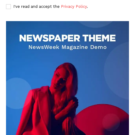
I've read and accept the
Privacy Policy
.
DOWNLOAD NOW
AIN NEWS 1
Contact Us
About Us
Privacy Policy
Terms of Use Agreement
Facebook
X
WhatsApp
Share