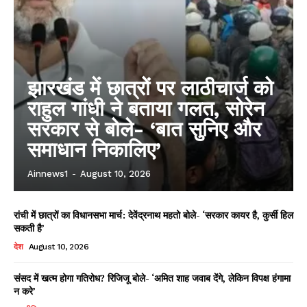
झारखंड में छात्रों पर लाठीचार्ज को
राहुल गांधी ने बताया गलत, सोरेन
सरकार से बोले- ‘बात सुनिए और
समाधान निकालिए’
Ainnews1
-
August 10, 2026
रांची में छात्रों का विधानसभा मार्च: देवेंद्रनाथ महतो बोले- ‘सरकार कायर है, कुर्सी हिल
सकती है’
देश
August 10, 2026
संसद में खत्म होगा गतिरोध? रिजिजू बोले- ‘अमित शाह जवाब देंगे, लेकिन विपक्ष हंगामा
न करे’