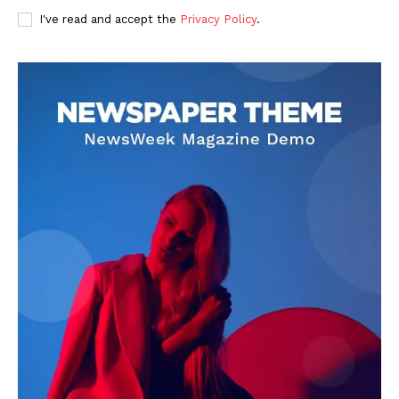
I've read and accept the
Privacy Policy
.
DOWNLOAD NOW
AIN NEWS 1
Contact Us
About Us
Privacy Policy
Terms of Use Agreement
Facebook
X
WhatsApp
Share