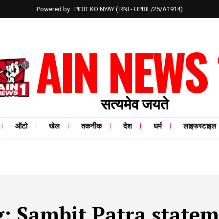
Powered by : PIDIT KO NYAY ( RNI - UPBIL/25/A1914)
AIN NEWS 
सत्यमेव जयते
ऑटो
खेल
तकनीक
देश
धर्म
लाइफस्टाइल
g:
Sambit Patra state