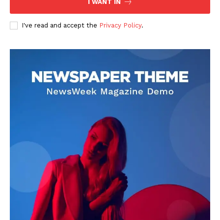
I WANT IN
I've read and accept the
Privacy Policy
.
DOWNLOAD NOW
AIN NEWS 1
Contact Us
About Us
Privacy Policy
Terms of Use Agreement
Facebook
X
WhatsApp
Share