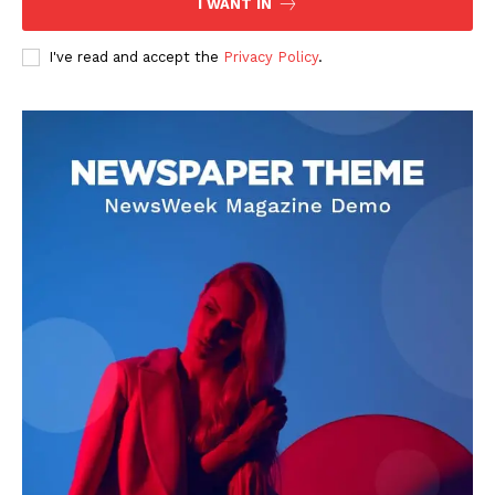
I WANT IN
I've read and accept the
Privacy Policy
.
DOWNLOAD NOW
AIN NEWS 1
Contact Us
About Us
Privacy Policy
Terms of Use Agreement
Facebook
X
WhatsApp
Share