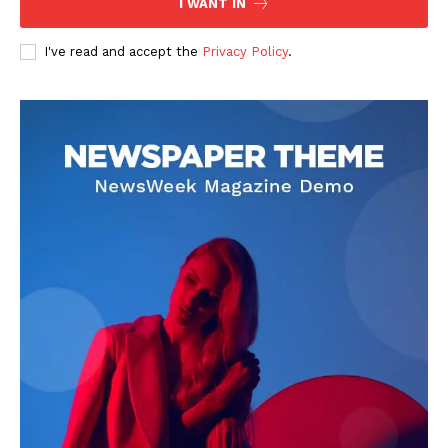
I WANT IN
I've read and accept the
Privacy Policy
.
DOWNLOAD NOW
AIN NEWS 1
Contact Us
About Us
Privacy Policy
Terms of Use Agreement
Facebook
X
WhatsApp
Share