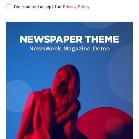
I've read and accept the
Privacy Policy
.
DOWNLOAD NOW
AIN NEWS 1
Contact Us
About Us
Privacy Policy
Terms of Use Agreement
Facebook
X
WhatsApp
Share