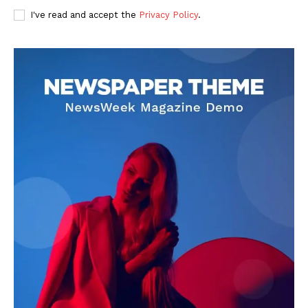
I've read and accept the
Privacy Policy
.
DOWNLOAD NOW
AIN NEWS 1
Contact Us
About Us
Privacy Policy
Terms of Use Agreement
Facebook
X
WhatsApp
Share