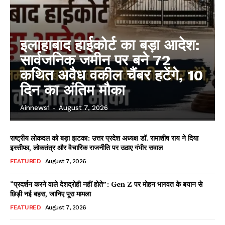
Facebook
X
WhatsApp
Share
इलाहाबाद हाईकोर्ट का बड़ा आदेश:
सार्वजनिक जमीन पर बने 72
कथित अवैध वकील चैंबर हटेंगे, 10
Read Latest News on AIN
दिन का अंतिम मौका
NEWS 1 App
Ainnews1
-
August 7, 2026
राष्ट्रीय लोकदल को बड़ा झटका: उत्तर प्रदेश अध्यक्ष डॉ. रामाशीष राय ने दिया
इस्तीफा, लोकतंत्र और वैचारिक राजनीति पर उठाए गंभीर सवाल
FEATURED
August 7, 2026
“प्रदर्शन करने वाले देशद्रोही नहीं होते”: Gen Z पर मोहन भागवत के बयान से
छिड़ी नई बहस, जानिए पूरा मामला
FEATURED
August 7, 2026