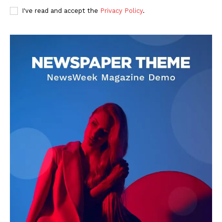
I've read and accept the
Privacy Policy
.
DOWNLOAD NOW
AIN NEWS 1
Contact Us
About Us
Privacy Policy
Terms of Use Agreement
Facebook
X
WhatsApp
Share