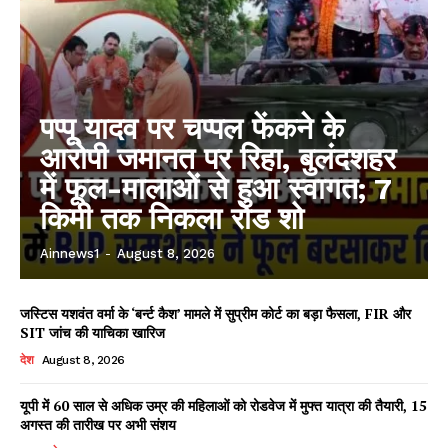
पप्पू यादव पर चप्पल फेंकने के
आरोपी जमानत पर रिहा, बुलंदशहर
में फूल-मालाओं से हुआ स्वागत; 7
किमी तक निकला रोड शो
Ainnews1
-
August 8, 2026
जस्टिस यशवंत वर्मा के ‘बर्न्ट कैश’ मामले में सुप्रीम कोर्ट का बड़ा फैसला, FIR और
SIT जांच की याचिका खारिज
देश
August 8, 2026
यूपी में 60 साल से अधिक उम्र की महिलाओं को रोडवेज में मुफ्त यात्रा की तैयारी, 15
अगस्त की तारीख पर अभी संशय