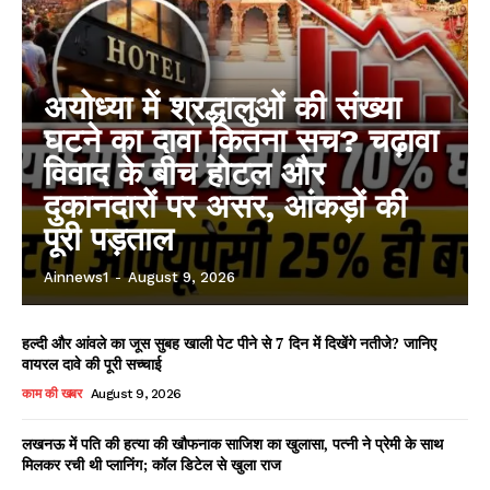
अयोध्या में श्रद्धालुओं की संख्या
घटने का दावा कितना सच? चढ़ावा
विवाद के बीच होटल और
दुकानदारों पर असर, आंकड़ों की
पूरी पड़ताल
Ainnews1
-
August 9, 2026
हल्दी और आंवले का जूस सुबह खाली पेट पीने से 7 दिन में दिखेंगे नतीजे? जानिए
वायरल दावे की पूरी सच्चाई
काम की खबर
August 9, 2026
लखनऊ में पति की हत्या की खौफनाक साजिश का खुलासा, पत्नी ने प्रेमी के साथ
मिलकर रची थी प्लानिंग; कॉल डिटेल से खुला राज