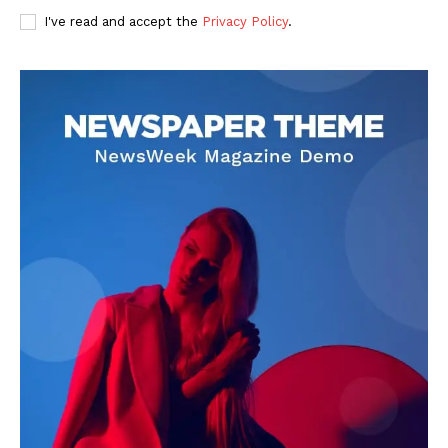
I've read and accept the
Privacy Policy
.
DOWNLOAD NOW
AIN NEWS 1
Contact Us
About Us
Privacy Policy
Terms of Use Agreement
Facebook
X
WhatsApp
Share