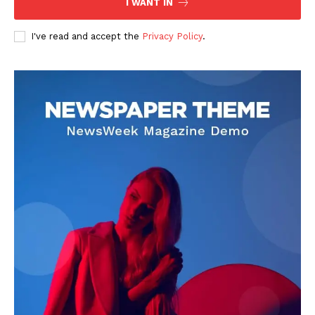
I WANT IN
I've read and accept the
Privacy Policy
.
DOWNLOAD NOW
AIN NEWS 1
Contact Us
About Us
Privacy Policy
Terms of Use Agreement
Facebook
X
WhatsApp
Share