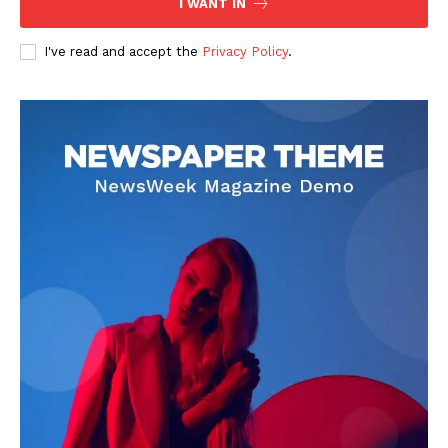
I WANT IN
I've read and accept the
Privacy Policy
.
DOWNLOAD NOW
AIN NEWS 1
Contact Us
About Us
Privacy Policy
Terms of Use Agreement
Facebook
X
WhatsApp
Share