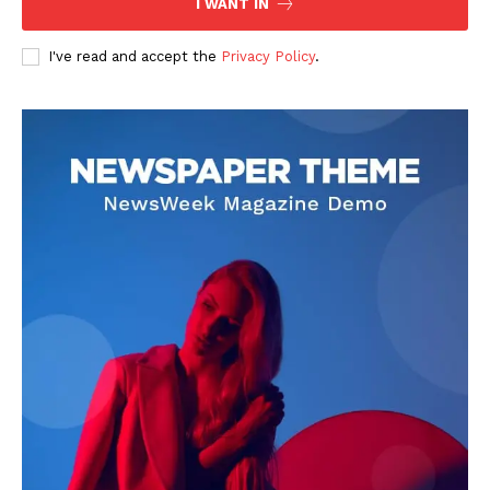
I WANT IN
I've read and accept the
Privacy Policy
.
DOWNLOAD NOW
AIN NEWS 1
Contact Us
About Us
Privacy Policy
Terms of Use Agreement
Facebook
X
WhatsApp
Share