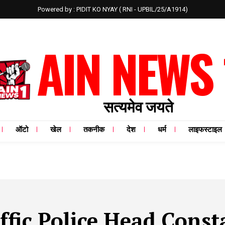
Powered by : PIDIT KO NYAY ( RNI - UPBIL/25/A1914)
AIN NEWS 
सत्यमेव जयते
ऑटो
खेल
तकनीक
देश
धर्म
लाइफस्टाइल
ffic Police Head Const