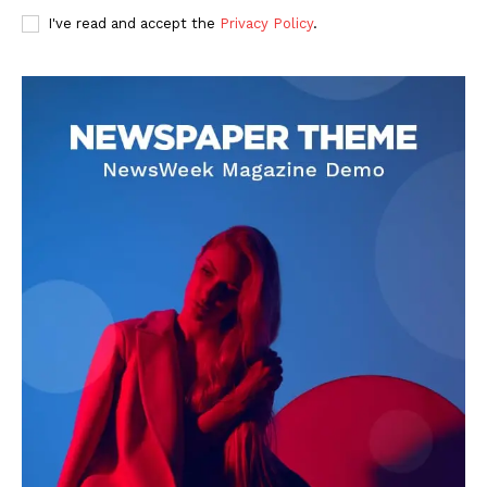
I've read and accept the
Privacy Policy
.
DOWNLOAD NOW
AIN NEWS 1
Contact Us
About Us
Privacy Policy
Terms of Use Agreement
Facebook
X
WhatsApp
Share