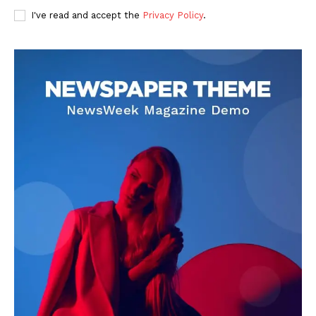
I've read and accept the
Privacy Policy
.
DOWNLOAD NOW
AIN NEWS 1
Contact Us
About Us
Privacy Policy
Terms of Use Agreement
Facebook
X
WhatsApp
Share