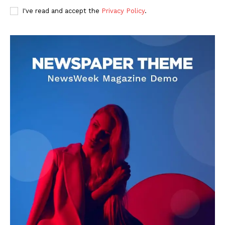
I've read and accept the
Privacy Policy
.
DOWNLOAD NOW
AIN NEWS 1
Contact Us
About Us
Privacy Policy
Terms of Use Agreement
Facebook
X
WhatsApp
Share