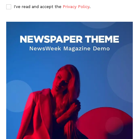
I've read and accept the
Privacy Policy
.
DOWNLOAD NOW
AIN NEWS 1
Contact Us
About Us
Privacy Policy
Terms of Use Agreement
Facebook
X
WhatsApp
Share