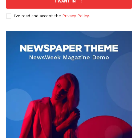
I WANT IN
I've read and accept the
Privacy Policy
.
DOWNLOAD NOW
AIN NEWS 1
Contact Us
About Us
Privacy Policy
Terms of Use Agreement
Facebook
X
WhatsApp
Share