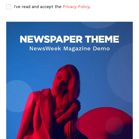
I've read and accept the
Privacy Policy
.
DOWNLOAD NOW
AIN NEWS 1
Contact Us
About Us
Privacy Policy
Terms of Use Agreement
Facebook
X
WhatsApp
Share